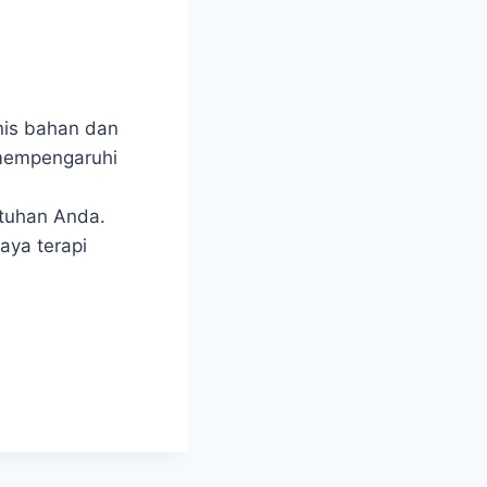
enis bahan dan
 mempengaruhi
utuhan Anda.
aya terapi