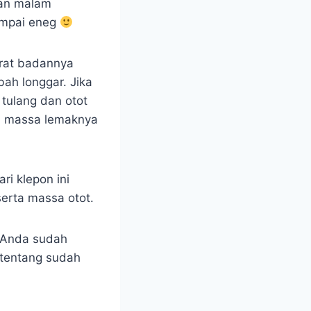
kan malam
ampai eneg
erat badannya
ah longgar. Jika
 tulang dan otot
an massa lemaknya
ri klepon ini
erta massa otot.
h Anda sudah
 tentang sudah