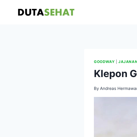
Skip
to
content
GOODWAY
|
JAJANA
Klepon 
By
Andreas Hermawa