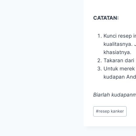
CATATAN:
Kunci resep i
kualitasnya.
khasiatnya.
Takaran dari
Untuk merek s
kudapan Anda
Biarlah kudapan
Post
#
resep kanker
Tags: