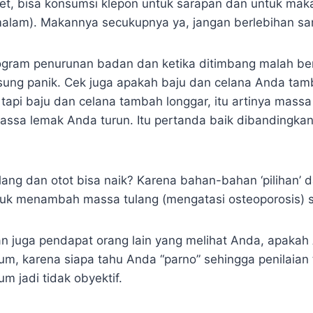
et, bisa konsumsi klepon untuk sarapan dan untuk ma
malam). Makannya secukupnya ya, jangan berlebihan s
rogram penurunan badan dan ketika ditimbang malah b
gsung panik. Cek juga apakah baju dan celana Anda tamb
tapi baju dan celana tambah longgar, itu artinya massa
massa lemak Anda turun. Itu pertanda baik dibandingk
ng dan otot bisa naik? Karena bahan-bahan ‘pilihan’ da
uk menambah massa tulang (mengatasi osteoporosis) s
kan juga pendapat orang lain yang melihat Anda, apaka
lum, karena siapa tahu Anda “parno” sehingga penilaian
um jadi tidak obyektif.