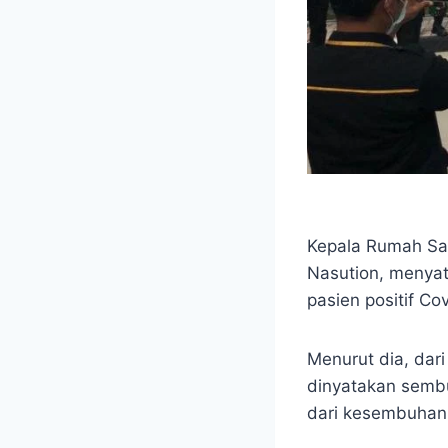
Kepala Rumah Saki
Nasution, menya
pasien positif Co
Menurut dia, dari
dinyatakan sembu
dari kesembuhan p