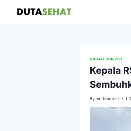
Skip
to
content
UNCATEGORIZED
Kepala R
Sembuhk
By
medisholistik
1 