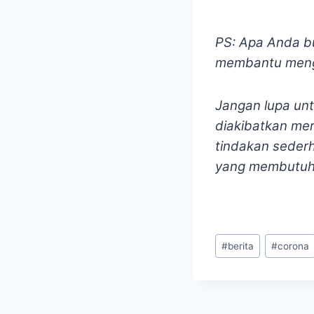
PS: Apa Anda bu
membantu mengo
Jangan lupa unt
diakibatkan me
tindakan seder
yang membutuh
Post
#
berita
#
corona
Tags: