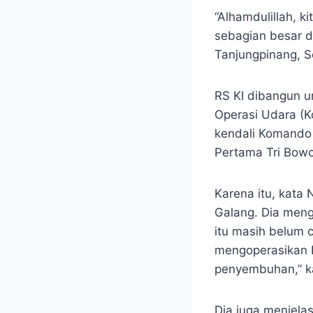
“Alhamdulillah, 
sebagian besar d
Tanjungpinang, Se
RS KI dibangun u
Operasi Udara (
kendali Komando 
Pertama Tri Bowo
Karena itu, kata
Galang. Dia men
itu masih belum 
mengoperasikan R
penyembuhan,” ka
Dia juga menjela