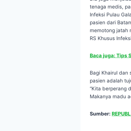
tenaga medis, pa
Infeksi Pulau Ga
pasien dari Bata
memotong jatah 
RS Khusus Infeks
Baca juga: Tips
Bagi Khairul dan
pasien adalah tu
“Kita berperang 
Makanya madu ada
Sumber:
REPUBL