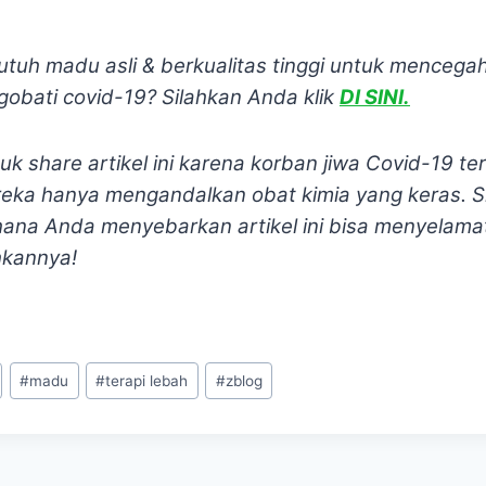
tuh madu asli & berkualitas tinggi untuk mencega
bati covid-19? Silahkan Anda klik
DI SINI.
uk share artikel ini karena korban jiwa Covid-19 t
reka hanya mengandalkan obat kimia yang keras. S
hana Anda menyebarkan artikel ini bisa menyelam
kannya!
#
madu
#
terapi lebah
#
zblog