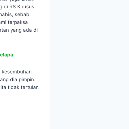
g di RS Khusus
 habis, sebab
ami terpaksa
tan yang ada di
Kelapa
ng, kesembuhan
ang dia pimpin.
a tidak tertular.