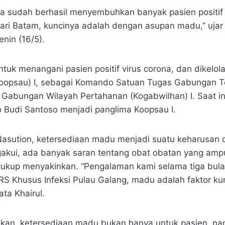
kita sudah berhasil menyembuhkan banyak pasien positif
ari Batam, kuncinya adalah dengan asupan madu,” ujar 
nin (16/5).
ntuk menangani pasien positif virus corona, dan dikelo
Koopsau) I, sebagai Komando Satuan Tugas Gabungan 
Gabungan Wilayah Pertahanan (Kogabwilhan) I. Saat in
 Budi Santoso menjadi panglima Koopsau I.
 Nasution, ketersediaan madu menjadi suatu keharusan d
gakui, ada banyak saran tentang obat obatan yang am
cukup menyakinkan. “Pengalaman kami selama tiga bul
S Khusus Infeksi Pulau Galang, madu adalah faktor ku
ta Khairul.
skan, ketersediaan madu bukan hanya untuk pasien, na