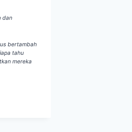
h dan
erus bertambah
iapa tahu
atkan mereka