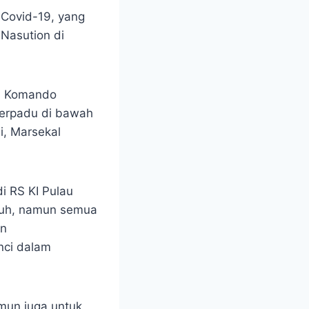
 Covid-19, yang
Nasution di
la Komando
Terpadu di bawah
i, Marsekal
i RS KI Pulau
puh, namun semua
an
nci dalam
mun juga untuk