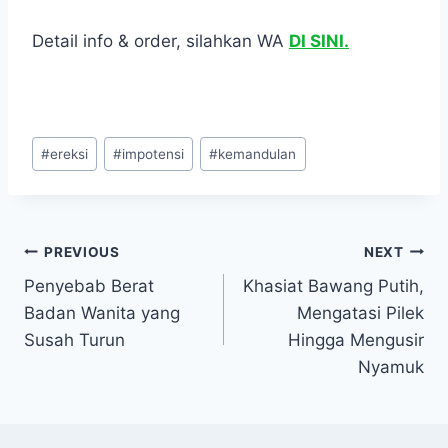
Detail info & order, silahkan WA
DI SINI.
Post
#
ereksi
#
impotensi
#
kemandulan
Tags:
Navigasi
PREVIOUS
NEXT
Penyebab Berat
Khasiat Bawang Putih,
pos
Badan Wanita yang
Mengatasi Pilek
Susah Turun
Hingga Mengusir
Nyamuk