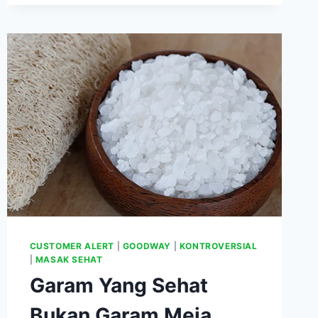
TIDAK
SEHAT
TERNYATA
HANYA
MITOS
CUSTOMER ALERT
|
GOODWAY
|
KONTROVERSIAL
|
MASAK SEHAT
Garam Yang Sehat
Bukan Garam Meja