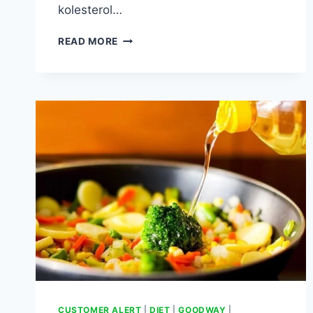
kolesterol…
TIDAK
READ MORE
HARUS
DIET
RENDAH
LEMAK,
TUBUH
SANGAT
BUTUH
KOLESTEROL
CUSTOMER ALERT
|
DIET
|
GOODWAY
|