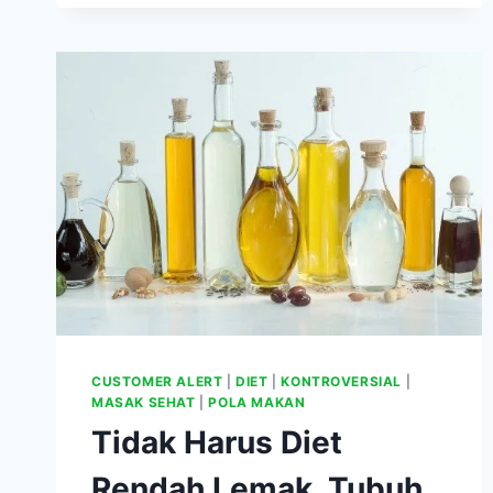
LEBIH
SEHAT
DIBANDINGKAN
MEREBUS
DAN
MENGGORENG
CUSTOMER ALERT
|
DIET
|
KONTROVERSIAL
|
MASAK SEHAT
|
POLA MAKAN
Tidak Harus Diet
Rendah Lemak, Tubuh