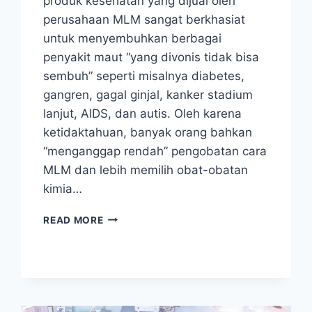
produk kesehatan yang dijual oleh
perusahaan MLM sangat berkhasiat
untuk menyembuhkan berbagai
penyakit maut “yang divonis tidak bisa
sembuh” seperti misalnya diabetes,
gangren, gagal ginjal, kanker stadium
lanjut, AIDS, dan autis. Oleh karena
ketidaktahuan, banyak orang bahkan
“menganggap rendah” pengobatan cara
MLM dan lebih memilih obat-obatan
kimia…
SAYA
READ MORE
‘ALERGI’
DENGAN
PRODUK
MLM