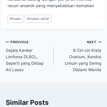
racun-arsenik-yang-menyebabkan-kematian
Post
#
hoaks
#
makan sehat
Tags:
Navigasi
PREVIOUS
NEXT
Gejala Kanker
8 Ciri-ciri Kista
pos
Limfoma DLBCL,
Ovarium, Kondisi
Seperti yang Diidap
Umum yang Sering
Ari Lasso
Dialami Wanita
Similar Posts