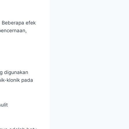
. Beberapa efek
pencernaan,
ng digunakan
ik-klonik pada
ulit