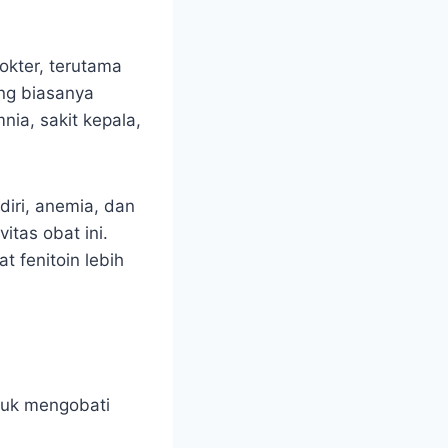
okter, terutama
ang biasanya
ia, sakit kepala,
iri, anemia, dan
itas obat ini.
 fenitoin lebih
tuk mengobati