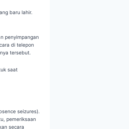
ng baru lahir.
dan penyimpangan
ara di telepon
nya tersebut.
tuk saat
bsence seizures).
tu, pemeriksaan
kan secara