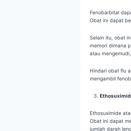
Fenobarbital dapa
Obat ini dapat b
Selain itu, obat
memori dimana pa
atau mengemudi, 
Hindari obat flu
mengambil fenoba
Ethosuximid
Ethosuximide ata
Obat ini dapat m
jumlah darah len