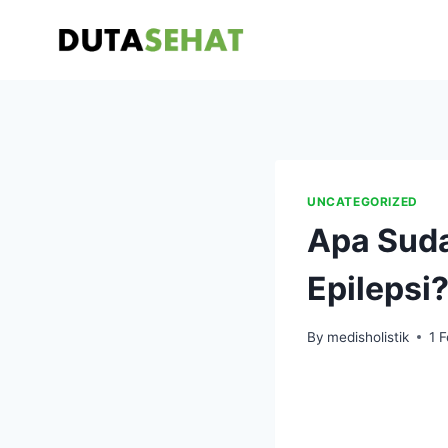
Skip
to
content
UNCATEGORIZED
Apa Suda
Epilepsi
By
medisholistik
1 