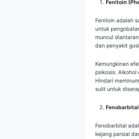
Fenitoin (Ph
Fenitoin adalah s
untuk pengobatan
muncul diantaran
dan penyakit gusi
Kemungkinan efek
psikosis. Alkohol
Hindari meminum 
sulit untuk diser
Fenobarbital
Fenobarbital ada
kejang parsial d