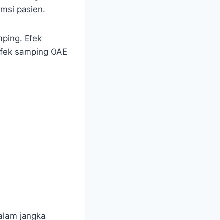
msi pasien.
ping. Efek
 efek samping OAE
dalam jangka