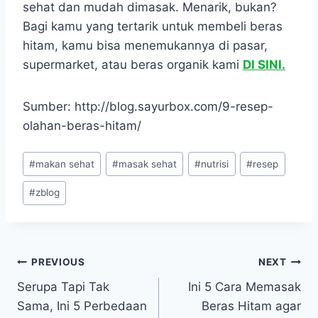
sehat dan mudah dimasak. Menarik, bukan?
Bagi kamu yang tertarik untuk membeli beras
hitam, kamu bisa menemukannya di pasar,
supermarket, atau beras organik kami
DI SINI.
Sumber: http://blog.sayurbox.com/9-resep-
olahan-beras-hitam/
Post
#
makan sehat
#
masak sehat
#
nutrisi
#
resep
Tags:
#
zblog
Navigasi
PREVIOUS
NEXT
Serupa Tapi Tak
Ini 5 Cara Memasak
pos
Sama, Ini 5 Perbedaan
Beras Hitam agar