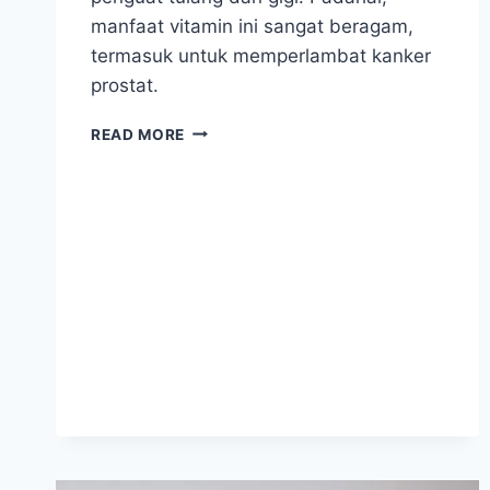
manfaat vitamin ini sangat beragam,
termasuk untuk memperlambat kanker
prostat.
TAKUT
READ MORE
KENA
KANKER
PROSTAT?
CUKUPI
ASUPAN
VITAMIN
D