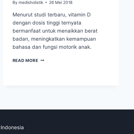
By
medisholistik
26 Mei 2018
Menurut studi terbaru, vitamin D
dengan dosis tinggi ternyata
bermanfaat untuk menaikkan berat
badan, meningkatkan kemampuan
bahasa dan fungsi motorik anak.
VITAMIN
READ MORE
D
DOSIS
TINGGI
BAIK
UNTUK
ANAK
KURANG
GIZI
 Indonesia