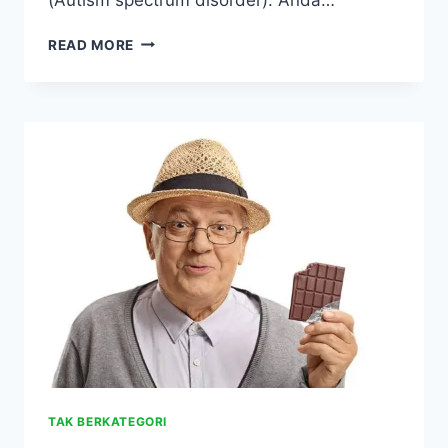
COKELAT
READ MORE
HITAM
DENGAN
ANTIOKSIDAN
TINGGI
MENINGKATKAN
KUALITAS
HIDUP
ANAK
PENDERITA
AUTIS
TAK BERKATEGORI