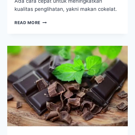
Ada cara cepat untuk meningkatkan
kualitas penglihatan, yakni makan cokelat.
TINGKATKAN
READ MORE
FUNGSI
PENGLIHATAN
DENGAN
COKELAT