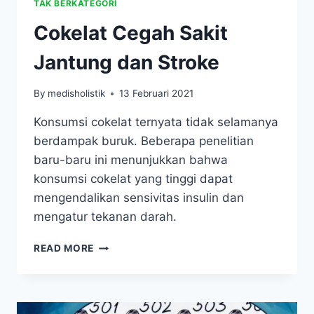
TAK BERKATEGORI
Cokelat Cegah Sakit
Jantung dan Stroke
By
medisholistik
13 Februari 2021
Konsumsi cokelat ternyata tidak selamanya
berdampak buruk. Beberapa penelitian
baru-baru ini menunjukkan bahwa
konsumsi cokelat yang tinggi dapat
mengendalikan sensivitas insulin dan
mengatur tekanan darah.
COKELAT
READ MORE
CEGAH
SAKIT
JANTUNG
DAN