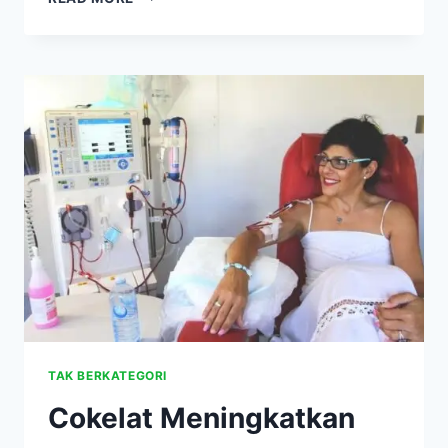
DI
COKELAT
MEMBANTU
MENORMALKAN
GLUKOSA
DARAH
PADA
PENDERITA
DIABETES
TIPE
2
TAK BERKATEGORI
Cokelat Meningkatkan