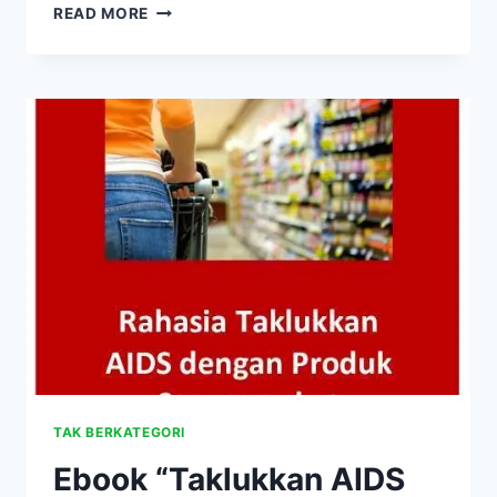
EBOOK
READ MORE
“PENGEN
SEMBUH?
AYO
KE
SUPERMARKET!”
TAK BERKATEGORI
Ebook “Taklukkan AIDS