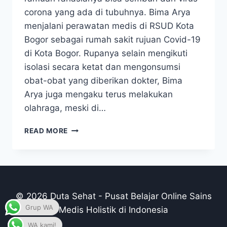
corona yang ada di tubuhnya. Bima Arya
menjalani perawatan medis di RSUD Kota
Bogor sebagai rumah sakit rujuan Covid-19
di Kota Bogor. Rupanya selain mengikuti
isolasi secara ketat dan mengonsumsi
obat-obat yang diberikan dokter, Bima
Arya juga mengaku terus melakukan
olahraga, meski di…
BIMA
READ MORE
ARYA
BOCORKAN
RAMUAN
YANG
DIMINUM
SELAMA
© 2026 Duta Sehat - Pusat Belajar Online Sains
ISOLASI
Grup WA
Medis Holistik di Indonesia
AKIBAT
COVID-
WA kami!