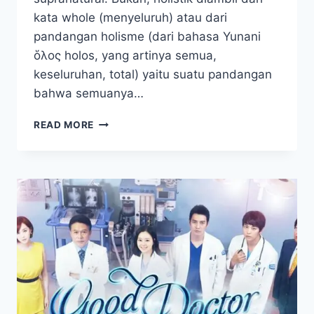
kata whole (menyeluruh) atau dari
pandangan holisme (dari bahasa Yunani
ὅλος holos, yang artinya semua,
keseluruhan, total) yaitu suatu pandangan
bahwa semuanya…
APA
READ MORE
ITU
MEDIS
HOLISTIK?