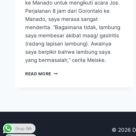
ke Manado untuk mengikuti acara Jos.
Perjalanan 8 jam dari Gorontalo ke
Manado, saya merasa sangat
menderita. “Bagaimana tidak, lambung
saya membesar akibat maag/ gastritis
(radang lapisan lambung). Awalnya
saya berpikir bahwa lambung saya
yang bermasalah,” cerita Meiske.
RADANG
READ MORE
PANGGUL
DALAM
SEMINGGU
SEMBUH!
Grup WA
© 2026 Du