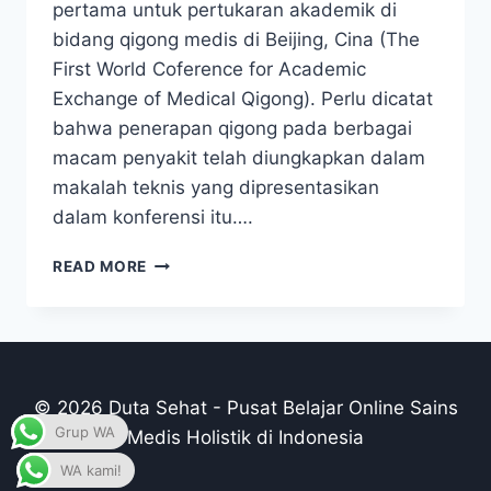
pertama untuk pertukaran akademik di
bidang qigong medis di Beijing, Cina (The
First World Coference for Academic
Exchange of Medical Qigong). Perlu dicatat
bahwa penerapan qigong pada berbagai
macam penyakit telah diungkapkan dalam
makalah teknis yang dipresentasikan
dalam konferensi itu….
PENELITIAN
READ MORE
DAMPAK
NYATA
QIGONG
TERHADAP
KESEHATAN
© 2026 Duta Sehat - Pusat Belajar Online Sains
Grup WA
Medis Holistik di Indonesia
WA kami!