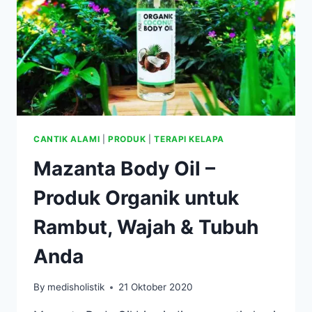
MASALAH
KESEHATAN
CANTIK ALAMI
|
PRODUK
|
TERAPI KELAPA
Mazanta Body Oil –
Produk Organik untuk
Rambut, Wajah & Tubuh
Anda
By
medisholistik
21 Oktober 2020