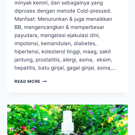
minyak kemiri, dan sebagainya yang
diproses dengan metode Cold-pressed.
Manfaat: Menurunkan & juga menaikkan
BB, mengencangkan & memperbesar
payudara, mengatasi ejakulasi dini,
impotensi, kemandulan, diabetes,
hipertensi, kolesterol tinggi, maag, sakit
jantung, prostatitis, alergi, asma, eksim,
hepatitis, batu ginjal, gagal ginjal, asma,…
MAZANTA
READ MORE
MAGIC
OIL
–
MINYAK
AJAIB
UNTUK
OBATI
1001