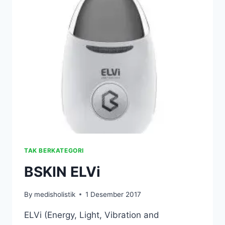
SUPAYA
RAMBUT
SEHAT,
KUAT,
INDAH,
DAN
TANPA
KETOMBE
TAK BERKATEGORI
BSKIN ELVi
By
medisholistik
1 Desember 2017
ELVi (Energy, Light, Vibration and