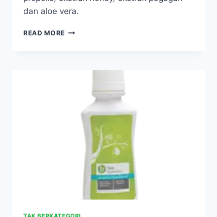
dan aloe vera.
HDI
READ MORE
BEE
BOTANICS
ALOE
PROPOLIS
CREAM
WITH
HONEY
EXTRACT
TAK BERKATEGORI