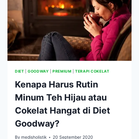
&
TIDAK
KETOSIS,
ANDA
MASIH
BISA
TURUN
BB
4-
10KG
SEBULAN!
DIET
|
GOODWAY
|
PREMIUM
|
TERAPI COKELAT
Kenapa Harus Rutin
Minum Teh Hijau atau
Cokelat Hangat di Diet
Goodway?
By
medisholistik
20 September 2020