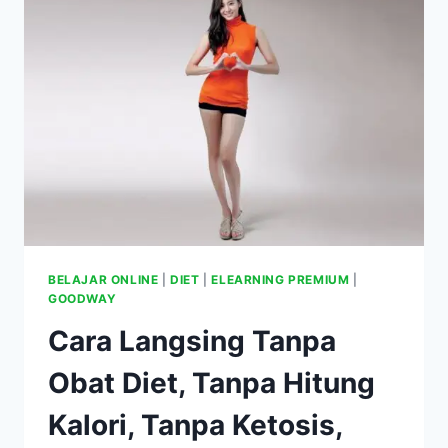
HIJAU
ATAU
COKELAT
HANGAT
DI
DIET
GOODWAY?
BELAJAR ONLINE
|
DIET
|
ELEARNING PREMIUM
|
GOODWAY
Cara Langsing Tanpa
Obat Diet, Tanpa Hitung
Kalori, Tanpa Ketosis,