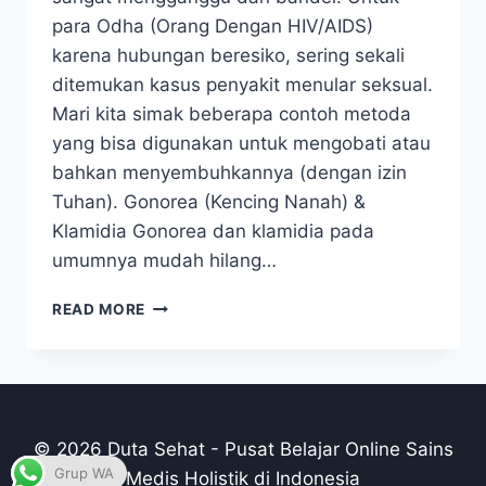
para Odha (Orang Dengan HIV/AIDS)
karena hubungan beresiko, sering sekali
ditemukan kasus penyakit menular seksual.
Mari kita simak beberapa contoh metoda
yang bisa digunakan untuk mengobati atau
bahkan menyembuhkannya (dengan izin
Tuhan). Gonorea (Kencing Nanah) &
Klamidia Gonorea dan klamidia pada
umumnya mudah hilang…
BAGAIMANA
READ MORE
MENGOBATI
SENDIRI
GONOREA,
KLAMIDIA,
SIPILIS,
DAN
© 2026 Duta Sehat - Pusat Belajar Online Sains
KUTIL
Grup WA
Medis Holistik di Indonesia