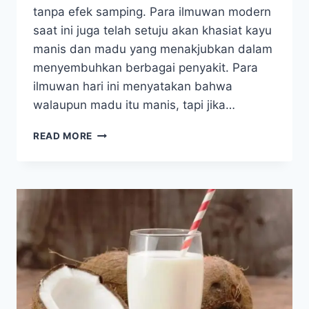
tanpa efek samping. Para ilmuwan modern
saat ini juga telah setuju akan khasiat kayu
manis dan madu yang menakjubkan dalam
menyembuhkan berbagai penyakit. Para
ilmuwan hari ini menyatakan bahwa
walaupun madu itu manis, tapi jika…
GABUNGAN
READ MORE
KAYU
MANIS
DAN
MADU
ATASI
PENYAKIT
DARI
FLU
SAMPAI
KANKER