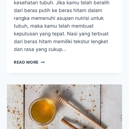
kesehatan tubuh. Jika kamu telah beralih
dari beras putih ke beras hitam dalam
rangka memenuhi asupan nutrisi untuk
tubuh, maka kamu telah membuat
keputusan yang tepat. Nasi yang terbuat
dari beras hitam memiliki tekstur lengket
dan rasa yang cukup…
SELAIN
READ MORE
UNTUK
DIET,
INI
11
MANFAAT
BERAS
HITAM
YANG
BISA
KAMU
COBA