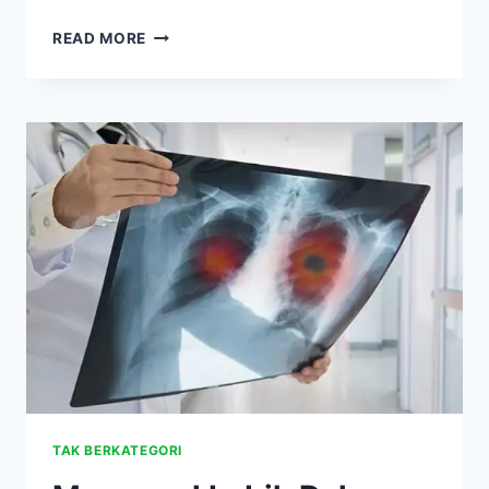
ISTRI
READ MORE
MENINGGAL,
INDRO
WARKOP
SEMPAT
AKUI
KEBODOHAN
TERBESARNYA
ADALAH
MEROKOK
TAK BERKATEGORI