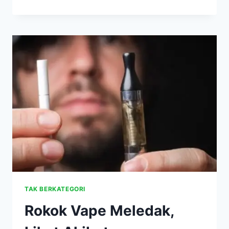
LEBIH
DALAM
KANKER
PARU,
PENYAKIT
YANG
BAWA
ISTRI
INDRO
WARKOP
MENGHADAP
TUHAN
TAK BERKATEGORI
Rokok Vape Meledak,