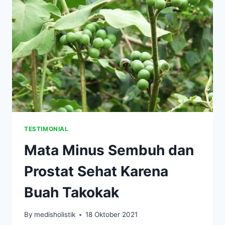
UNTUK
SEMBUHKAN
MATA
MINUS,
BESERTA
HARGANYA
DI
MARKETPLACE
TESTIMONIAL
Mata Minus Sembuh dan
Prostat Sehat Karena
Buah Takokak
By
medisholistik
18 Oktober 2021