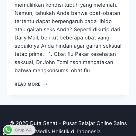
memulihkan kondisi tubuh yang melemah.
Namun, tahukah Anda bahwa obat-obatan
tertentu dapat berpengaruh pada libido
atau gairah seks Anda? Seperti dikutip dari
Daily Mail, berikut beberapa obat yang
sebaiknya Anda hindari agar gairah seksual
tetap prima. 1. Obat flu Pakar kesehatan
seksual, Dr John Tomlinson mengatakan
bahwa mengkonsumsi obat flu…
WASPADA,
READ MORE
KONSUMSI
OBAT-
OBAT
INI
(TERMASUK
OBAT
© 2026 Duta Sehat - Pusat Belajar Online Sains
FLU)
Grup WA
Medis Holistik di Indonesia
DAPAT