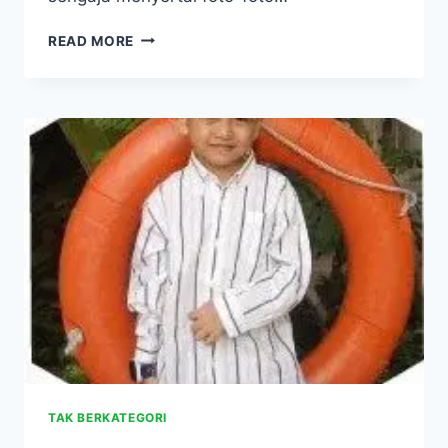
PELAJARAN
READ MORE
MEDIS
HOLISTIK:
JANGAN
LAWAN
LEUKEMIA
DENGAN
KIMIA!
TAK BERKATEGORI