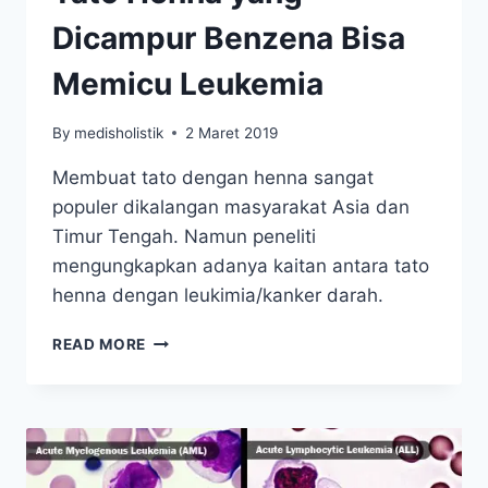
Dicampur Benzena Bisa
Memicu Leukemia
By
medisholistik
2 Maret 2019
Membuat tato dengan henna sangat
populer dikalangan masyarakat Asia dan
Timur Tengah. Namun peneliti
mengungkapkan adanya kaitan antara tato
henna dengan leukimia/kanker darah.
TATO
READ MORE
HENNA
YANG
DICAMPUR
BENZENA
BISA
MEMICU