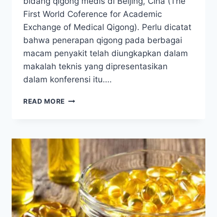
bidang qigong medis di Beijing, Cina (The
First World Coference for Academic
Exchange of Medical Qigong). Perlu dicatat
bahwa penerapan qigong pada berbagai
macam penyakit telah diungkapkan dalam
makalah teknis yang dipresentasikan
dalam konferensi itu….
PENELITIAN
READ MORE
DAMPAK
NYATA
QIGONG
TERHADAP
KESEHATAN