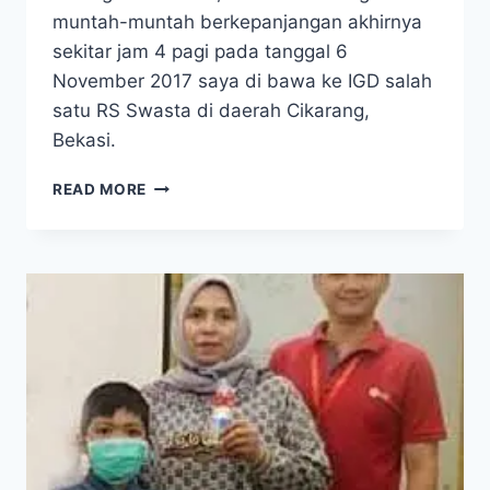
muntah-muntah berkepanjangan akhirnya
sekitar jam 4 pagi pada tanggal 6
November 2017 saya di bawa ke IGD salah
satu RS Swasta di daerah Cikarang,
Bekasi.
LEUKEMIA:
READ MORE
DENGAN
TERAPI
INI
SAYA
TETAP
KUAT
BERAKTIVITAS
WALAU
MINUM
OBAT
KEMO