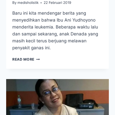
By
medisholistik
22 Februari 2019
Baru ini kita mendengar berita yang
menyedihkan bahwa Ibu Ani Yudhoyono
menderita leukemia. Beberapa waktu lalu
dan sampai sekarang, anak Denada yang
masih kecil terus berjuang melawan
penyakit ganas ini.
BAGAIMANA
READ MORE
MENGOBATI
LEUKEMIA,
KANKER
DARAH
YANG
DIDERITA
IBU
ANI
SBY
DAN