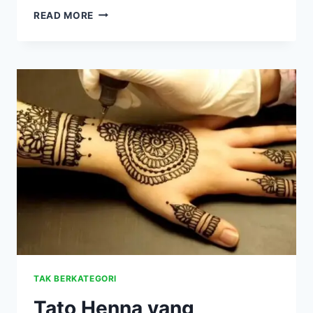
ANAK
READ MORE
USIA
4
TAHUN
SEMBUH
DARI
LEUKEMIA
SETELAH
2
BULAN
TERAPI
INI
TAK BERKATEGORI
Tato Henna yang