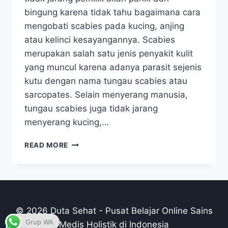
bingung karena tidak tahu bagaimana cara
mengobati scabies pada kucing, anjing
atau kelinci kesayangannya. Scabies
merupakan salah satu jenis penyakit kulit
yang muncul karena adanya parasit sejenis
kutu dengan nama tungau scabies atau
sarcopates. Selain menyerang manusia,
tungau scabies juga tidak jarang
menyerang kucing,…
TIPS
READ MORE
MENGOBATI
SCABIES
PADA
KUCING,
ANJING
DAN
© 2026 Duta Sehat - Pusat Belajar Online Sains
KELINCI
Grup WA
Medis Holistik di Indonesia