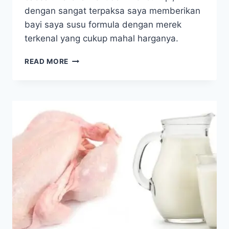
dengan sangat terpaksa saya memberikan
bayi saya susu formula dengan merek
terkenal yang cukup mahal harganya.
DAYA
READ MORE
TAHAN
TUBUH
ANAK
KUAT
&
BEBAS
ALERGI