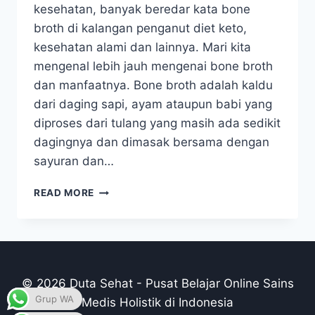
kesehatan, banyak beredar kata bone
broth di kalangan penganut diet keto,
kesehatan alami dan lainnya. Mari kita
mengenal lebih jauh mengenai bone broth
dan manfaatnya. Bone broth adalah kaldu
dari daging sapi, ayam ataupun babi yang
diproses dari tulang yang masih ada sedikit
dagingnya dan dimasak bersama dengan
sayuran dan…
MENGENAL
READ MORE
BONE
BROTH
(SUP
KALDU)
&
MANFAATNYA
© 2026 Duta Sehat - Pusat Belajar Online Sains
UNTUK
Grup WA
Medis Holistik di Indonesia
KESEHATAN