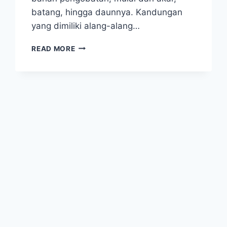
batang, hingga daunnya. Kandungan
yang dimiliki alang-alang…
3
READ MORE
MANFAAT
ALANG-
ALANG,
SALAH
SATUNYA
MEMPERCEPAT
PENYEMBUHAN
LUKA