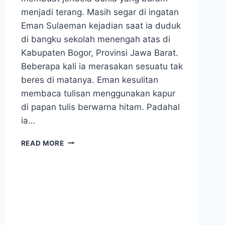
menjadi terang. Masih segar di ingatan
Eman Sulaeman kejadian saat ia duduk
di bangku sekolah menengah atas di
Kabupaten Bogor, Provinsi Jawa Barat.
Beberapa kali ia merasakan sesuatu tak
beres di matanya. Eman kesulitan
membaca tulisan menggunakan kapur
di papan tulis berwarna hitam. Padahal
ia…
MATA
READ MORE
MINUS
SEMBUH
DAN
PROSTAT
SEHAT
KARENA
BUAH
TAKOKAK