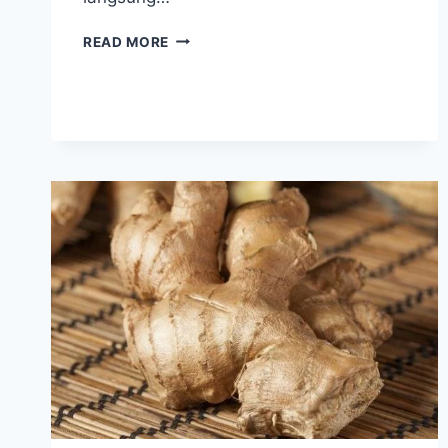
10
READ MORE
BAHAN
HERBAL
YANG
BERKHASIAT
JADI
OBAT
BATUK
BERDAHAK
DAN
KERING