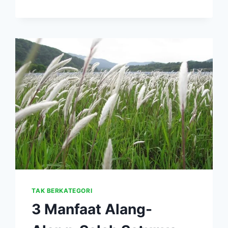
KONSUMSI
BUAH
DAN
DAUN
TAKOKAK
UNTUK
SEMBUHKAN
MATA
MINUS,
BESERTA
HARGANYA
DI
MARKETPLACE
TAK BERKATEGORI
3 Manfaat Alang-