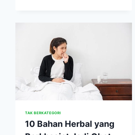
ATASI
KANKER
DAN
MENINGKATKAN
LIBIDO
PRIA
TAK BERKATEGORI
10 Bahan Herbal yang