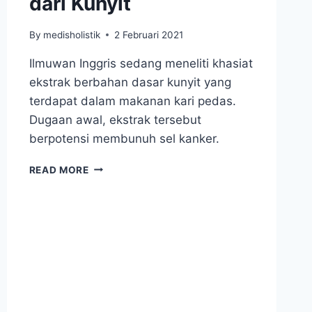
dari Kunyit
By
medisholistik
2 Februari 2021
Ilmuwan Inggris sedang meneliti khasiat
ekstrak berbahan dasar kunyit yang
terdapat dalam makanan kari pedas.
Dugaan awal, ekstrak tersebut
berpotensi membunuh sel kanker.
PEMBUNUH
READ MORE
SEL
KANKER
DARI
KUNYIT