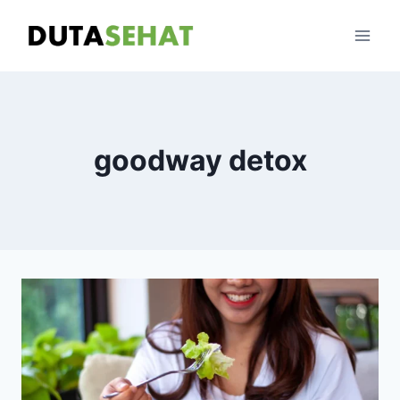
Skip
to
content
goodway detox