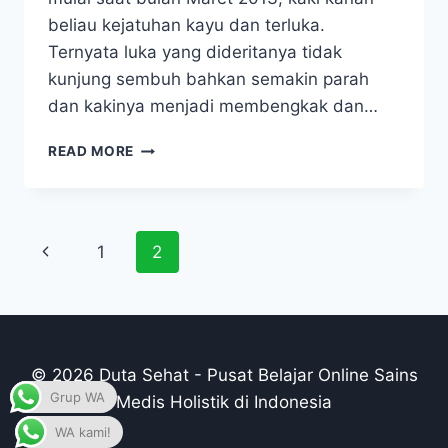
beliau kejatuhan kayu dan terluka.
Ternyata luka yang dideritanya tidak
kunjung sembuh bahkan semakin parah
dan kakinya menjadi membengkak dan…
DIABETES
READ MORE
&
GANGREN
SEMBUH,
13
Page
Previous
1
2
HARI
BISA
navigation
Page
KERJA
LAGI
© 2026 Duta Sehat - Pusat Belajar Online Sains
Grup WA
Medis Holistik di Indonesia
WA kami!