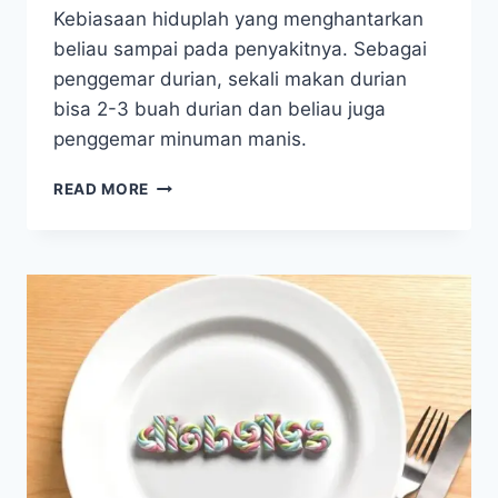
Kebiasaan hiduplah yang menghantarkan
beliau sampai pada penyakitnya. Sebagai
penggemar durian, sekali makan durian
bisa 2-3 buah durian dan beliau juga
penggemar minuman manis.
DIABETES
READ MORE
DENGAN
GULA
DARAH
650,
BISA
SELAMAT
&
TIDAK
JADI
AMPUTASI
KAKI