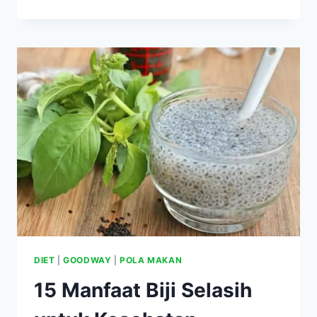
MANFAAT
KESEHATAN
SINGKONG
SEBAGAI
ALTERNATIF
NASI,
COCOK
UNTUK
DIET,
TENSI
TINGGI,
DEMAM,
DIABETES
DAN
KANKER
DIET
|
GOODWAY
|
POLA MAKAN
15 Manfaat Biji Selasih