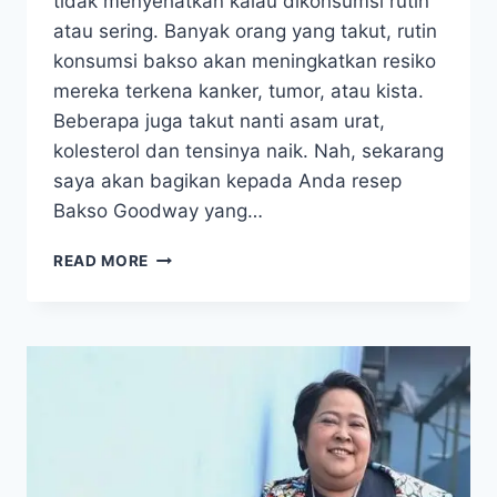
tidak menyehatkan kalau dikonsumsi rutin
atau sering. Banyak orang yang takut, rutin
konsumsi bakso akan meningkatkan resiko
mereka terkena kanker, tumor, atau kista.
Beberapa juga takut nanti asam urat,
kolesterol dan tensinya naik. Nah, sekarang
saya akan bagikan kepada Anda resep
Bakso Goodway yang…
RESEP
READ MORE
BAKSO
YANG
BAIK
UNTUK
PENDERITA
KANKER,
TUMOR,
KISTA,
DAN
MIOMA