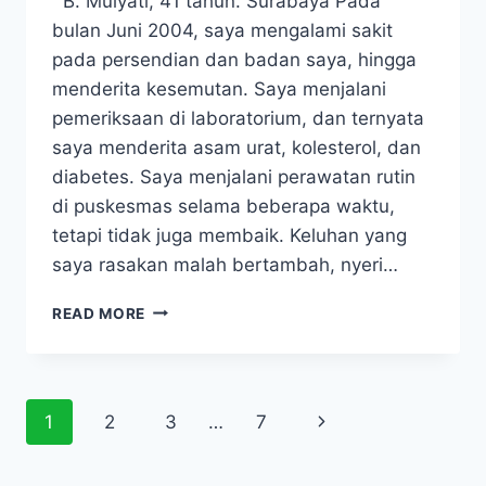
B. Mulyati, 41 tahun. Surabaya Pada
bulan Juni 2004, saya mengalami sakit
pada persendian dan badan saya, hingga
menderita kesemutan. Saya menjalani
pemeriksaan di laboratorium, dan ternyata
saya menderita asam urat, kolesterol, dan
diabetes. Saya menjalani perawatan rutin
di puskesmas selama beberapa waktu,
tetapi tidak juga membaik. Keluhan yang
saya rasakan malah bertambah, nyeri…
ATASI
READ MORE
ASAM
URAT,
DIABETES,
DAN
Page
Next
1
2
3
…
7
KOLESTEROL
SECARA
navigation
Page
ALAMI