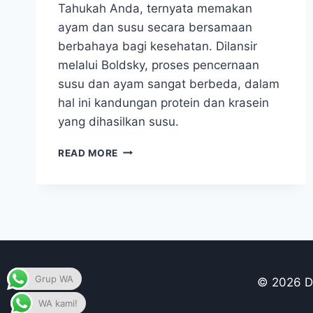
Tahukah Anda, ternyata memakan
ayam dan susu secara bersamaan
berbahaya bagi kesehatan. Dilansir
melalui Boldsky, proses pencernaan
susu dan ayam sangat berbeda, dalam
hal ini kandungan protein dan krasein
yang dihasilkan susu.
SIAPA
READ MORE
SANGKA,
KOMBINASI
AYAM
DAN
SUSU
TERNYATA
BERBAHAYA
BAGI
Grup WA
© 2026 Du
TUBUH
WA kami!