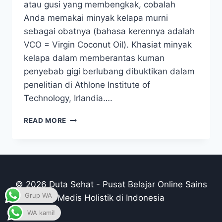
atau gusi yang membengkak, cobalah
Anda memakai minyak kelapa murni
sebagai obatnya (bahasa kerennya adalah
VCO = Virgin Coconut Oil). Khasiat minyak
kelapa dalam memberantas kuman
penyebab gigi berlubang dibuktikan dalam
penelitian di Athlone Institute of
Technology, Irlandia….
ATASI
READ MORE
MASALAH
GIGI
DENGAN
BERKUMUR
MINYAK
KELAPA
© 2026 Duta Sehat - Pusat Belajar Online Sains
Grup WA
Medis Holistik di Indonesia
WA kami!