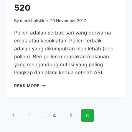
520
By
medisholistik
29 November 2017
Pollen adalah serbuk sari yang berwarna
emas atau kecoklatan. Pollen terbaik
adalah yang dikumpulkan oleh lebah (bee
pollen). Bee pollen merupakan makanan
yang mengandung nutrisi yang paling
lengkap dan alami kedua setelah ASI.
HDI
READ MORE
ORIGINS™
POLLENERGY
520
Page
Previous
1
…
4
5
6
navigation
Page