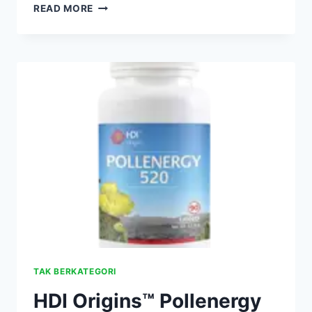
HDI
READ MORE
KIDS™
HONEYBEE
POLLENS
TAK BERKATEGORI
HDI Origins™ Pollenergy