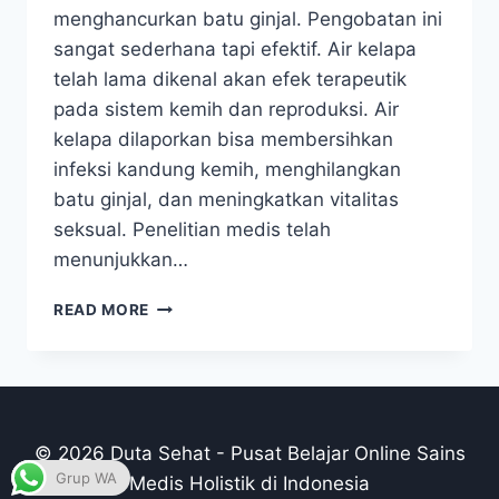
menghancurkan batu ginjal. Pengobatan ini
sangat sederhana tapi efektif. Air kelapa
telah lama dikenal akan efek terapeutik
pada sistem kemih dan reproduksi. Air
kelapa dilaporkan bisa membersihkan
infeksi kandung kemih, menghilangkan
batu ginjal, dan meningkatkan vitalitas
seksual. Penelitian medis telah
menunjukkan…
MENGOBATI
READ MORE
BATU
GINJAL
DENGAN
AIR
KELAPA
MUDA
© 2026 Duta Sehat - Pusat Belajar Online Sains
Grup WA
Medis Holistik di Indonesia