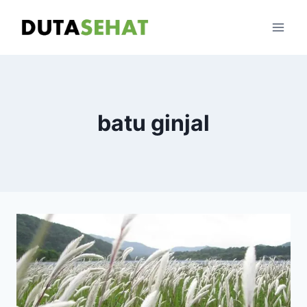
Skip
to
content
batu ginjal