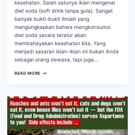
kesehatan. Salah satunya iklan mengenai
diet soda (soft drink tanpa gula). Sangat
banyak bukti-bukti ilmiah yang
mengungkapkan bahwa mengkonsumsi
diet soda secara teratur akan
membahayakan kesehatan kita. Yang
menjadi sasaran iklan-iklan ini bukan Anda
sebagai orang dewasa, tapi juga…
EFEK
READ MORE
NEGATIF
SOFT
DRINK
YANG
PERLU
ANDA
KETAHUI,
TERUTAMA
SODA