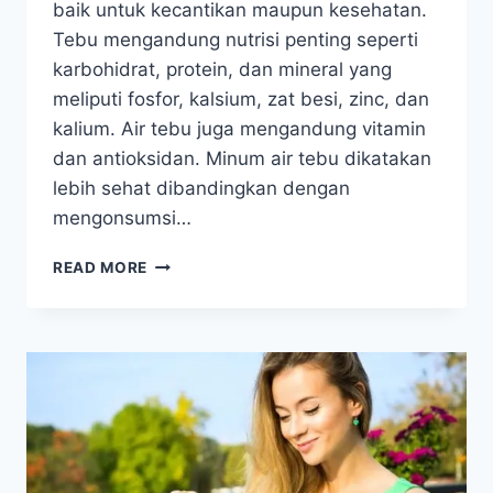
baik untuk kecantikan maupun kesehatan.
Tebu mengandung nutrisi penting seperti
karbohidrat, protein, dan mineral yang
meliputi fosfor, kalsium, zat besi, zinc, dan
kalium. Air tebu juga mengandung vitamin
dan antioksidan. Minum air tebu dikatakan
lebih sehat dibandingkan dengan
mengonsumsi…
10
READ MORE
MANFAAT
AIR
SARI
TEBU
UNTUK
KECANTIKAN
DAN
KESEHATAN