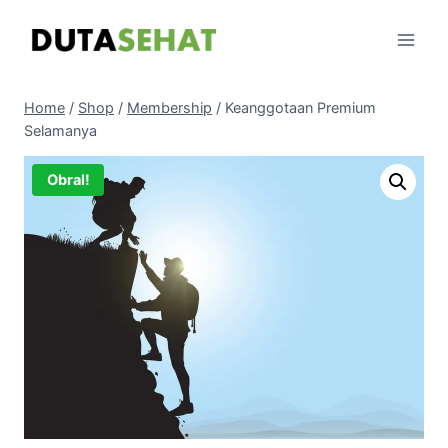
Skip
to
content
Home
/
Shop
/
Membership
/
Keanggotaan Premium
Selamanya
Obral!