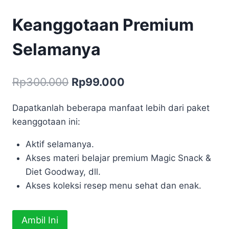
Keanggotaan Premium
Selamanya
Harga
Harga
Rp
300.000
Rp
99.000
aslinya
saat
Dapatkanlah beberapa manfaat lebih dari paket
adalah:
ini
keanggotaan ini:
Rp300.000.
adalah:
Aktif selamanya.
Rp99.000.
Akses materi belajar premium Magic Snack &
Diet Goodway, dll.
Akses koleksi resep menu sehat dan enak.
Kuantitas
Ambil Ini