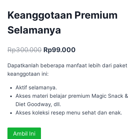
Keanggotaan Premium
Selamanya
Harga
Harga
Rp
300.000
Rp
99.000
aslinya
saat
Dapatkanlah beberapa manfaat lebih dari paket
adalah:
ini
keanggotaan ini:
Rp300.000.
adalah:
Aktif selamanya.
Rp99.000.
Akses materi belajar premium Magic Snack &
Diet Goodway, dll.
Akses koleksi resep menu sehat dan enak.
Kuantitas
Ambil Ini