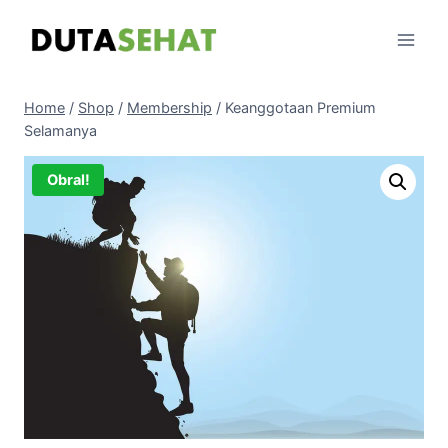
Skip
to
content
Home
/
Shop
/
Membership
/
Keanggotaan Premium
Selamanya
Obral!