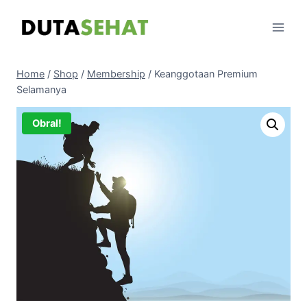
Skip
to
content
Home
/
Shop
/
Membership
/
Keanggotaan Premium
Selamanya
Obral!