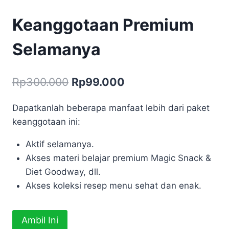
Keanggotaan Premium
Selamanya
Harga
Harga
Rp
300.000
Rp
99.000
aslinya
saat
Dapatkanlah beberapa manfaat lebih dari paket
adalah:
ini
keanggotaan ini:
Rp300.000.
adalah:
Aktif selamanya.
Rp99.000.
Akses materi belajar premium Magic Snack &
Diet Goodway, dll.
Akses koleksi resep menu sehat dan enak.
Kuantitas
Ambil Ini