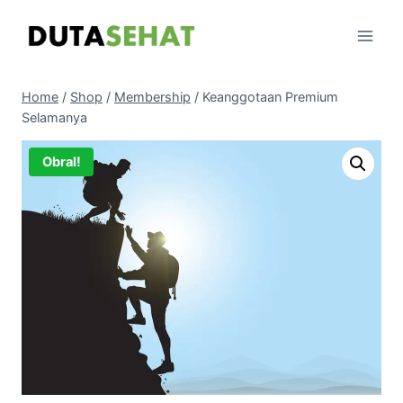
Skip
to
content
Home
/
Shop
/
Membership
/
Keanggotaan Premium
Selamanya
Obral!