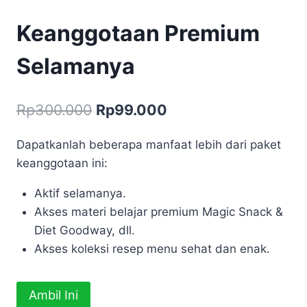
Keanggotaan Premium
Selamanya
Harga
Harga
Rp
300.000
Rp
99.000
aslinya
saat
Dapatkanlah beberapa manfaat lebih dari paket
adalah:
ini
keanggotaan ini:
Rp300.000.
adalah:
Aktif selamanya.
Rp99.000.
Akses materi belajar premium Magic Snack &
Diet Goodway, dll.
Akses koleksi resep menu sehat dan enak.
Kuantitas
Ambil Ini