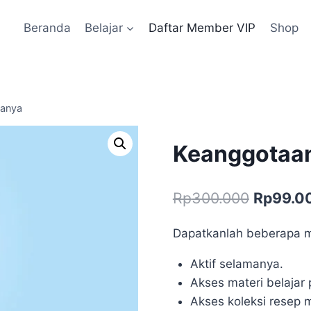
Beranda
Belajar
Daftar Member VIP
Shop
manya
Keanggotaa
Harga
Rp
300.000
Rp
99.0
aslinya
Dapatkanlah beberapa ma
adalah:
Aktif selamanya.
Rp300.0
Akses materi belajar
Akses koleksi resep 