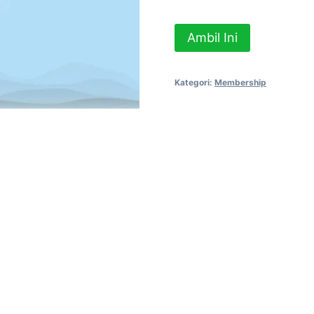
Kuantitas
Ambil Ini
Keanggotaan
Premium
Kategori:
Membership
Selamanya