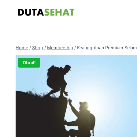
Skip
to
content
Home
/
Shop
/
Membership
/
Keanggotaan Premium Sela
Obral!