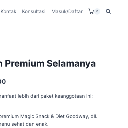
Kontak
Konsultasi
Masuk/Daftar
0
n Premium Selamanya
Harga
00
saat
nfaat lebih dari paket keanggotaan ini:
ini
00.
adalah:
 premium Magic Snack & Diet Goodway, dll.
Rp99.000.
menu sehat dan enak.