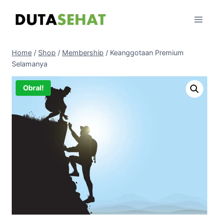
Skip
to
content
Home
/
Shop
/
Membership
/
Keanggotaan Premium
Selamanya
Obral!