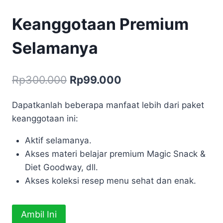
Keanggotaan Premium
Selamanya
Harga
Harga
Rp
300.000
Rp
99.000
aslinya
saat
Dapatkanlah beberapa manfaat lebih dari paket
adalah:
ini
keanggotaan ini:
Rp300.000.
adalah:
Aktif selamanya.
Rp99.000.
Akses materi belajar premium Magic Snack &
Diet Goodway, dll.
Akses koleksi resep menu sehat dan enak.
Kuantitas
Ambil Ini