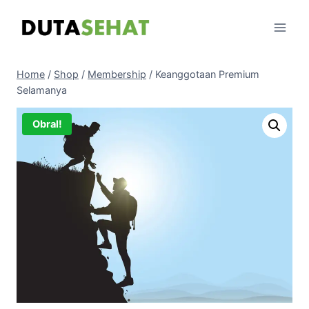
Skip
to
content
Home
/
Shop
/
Membership
/
Keanggotaan Premium
Selamanya
Obral!