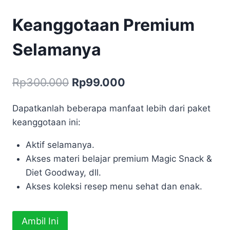
Keanggotaan Premium
Selamanya
Harga
Harga
Rp
300.000
Rp
99.000
aslinya
saat
Dapatkanlah beberapa manfaat lebih dari paket
adalah:
ini
keanggotaan ini:
Rp300.000.
adalah:
Aktif selamanya.
Rp99.000.
Akses materi belajar premium Magic Snack &
Diet Goodway, dll.
Akses koleksi resep menu sehat dan enak.
Kuantitas
Ambil Ini