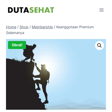
Skip
to
content
Home
/
Shop
/
Membership
/
Keanggotaan Premium
Selamanya
Obral!