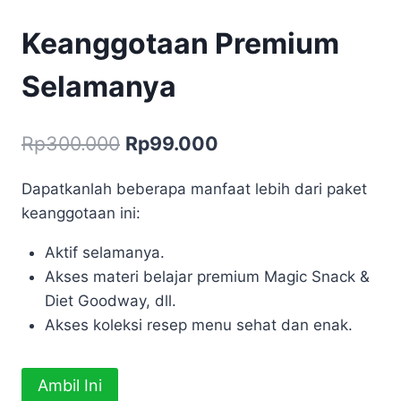
Keanggotaan Premium
Selamanya
Harga
Harga
Rp
300.000
Rp
99.000
aslinya
saat
Dapatkanlah beberapa manfaat lebih dari paket
adalah:
ini
keanggotaan ini:
Rp300.000.
adalah:
Aktif selamanya.
Rp99.000.
Akses materi belajar premium Magic Snack &
Diet Goodway, dll.
Akses koleksi resep menu sehat dan enak.
Kuantitas
Ambil Ini