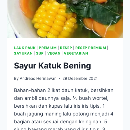
LAUK PAUK
|
PREMIUM
|
RESEP
|
RESEP PREMIUM
|
SAYURAN
|
SUP
|
VEGAN
|
VEGETARIAN
Sayur Katuk Bening
By
Andreas Hermawan
29 Desember 2021
Bahan-bahan 2 ikat daun katuk, bersihkan
dan ambil daunnya saja. ½ buah wortel,
bersihkan dan kupas lalu iris iris tipis. 1
buah jagung maning lalu potong menjadi 4
bagian atau sesuai dengan keinginan. 5
siung bawang merah yang diiris tipis. 3