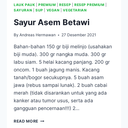
LAUK PAUK
|
PREMIUM
|
RESEP
|
RESEP PREMIUM
|
SAYURAN
|
SUP
|
VEGAN
|
VEGETARIAN
Sayur Asem Betawi
By
Andreas Hermawan
27 Desember 2021
Bahan-bahan 150 gr biji melinjo (usahakan
biji muda). 300 gr nangka muda. 300 gr
labu siam. 5 helai kacang panjang. 200 gr
oncom. 1 buah jagung manis. Kacang
tanah/bogor secukupnya. 5 buah asam
jawa (rebus sampai lunak). 2 buah cabai
merah (tidak disarankan untuk yang ada
kanker atau tumor usus, serta ada
gangguan pencernaan!!!) 2…
SAYUR
READ MORE
ASEM