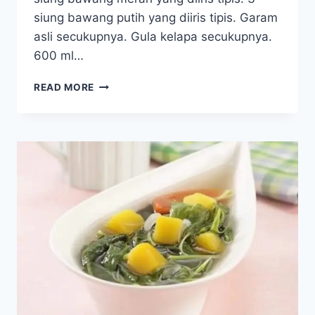
siung bawang putih yang diiris tipis. Garam
asli secukupnya. Gula kelapa secukupnya.
600 ml…
SAYUR
READ MORE
KATUK
BENING