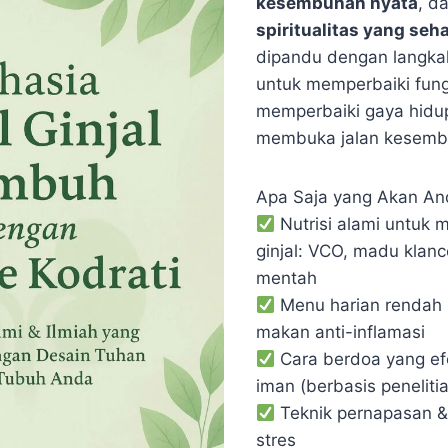
kesembuhan nyata
, d
spiritualitas yang seh
dipandu dengan langkah
untuk memperbaiki fungs
memperbaiki gaya hidup
membuka jalan kesembu
Apa Saja yang Akan And
Nutrisi alami untuk 
ginjal: VCO, madu klan
mentah
Menu harian rendah 
makan anti-inflamasi
Cara berdoa yang ef
iman (berbasis penelitia
Teknik pernapasan 
stres