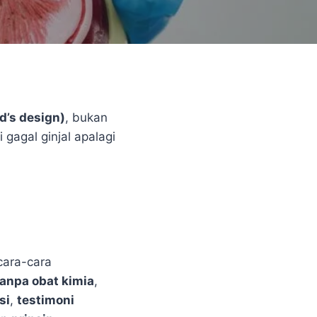
d’s design)
, bukan
 gagal ginjal apalagi
cara-cara
tanpa obat kimia
,
si
,
testimoni