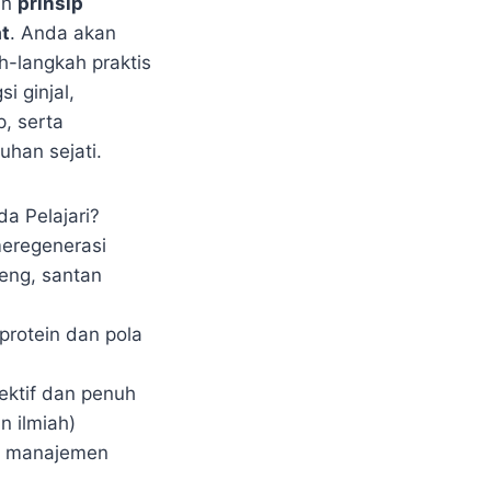
an
prinsip
at
. Anda akan
-langkah praktis
i ginjal,
, serta
han sejati.
a Pelajari?
meregenerasi
ceng, santan
protein dan pola
ektif dan penuh
n ilmiah)
& manajemen